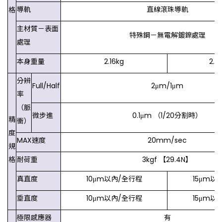
導軌
直線滾珠導軌
格
主材質－表面
特殊鋼－無電解鍍鎳處理
處理
本身重量
2.16kg
2.4
分辨
Full/Half
2μm/1μm
率
（脈
微步進
0.1μm （1/20分割時）
精
衝）
度
MAX速度
20mm/sec
規
格
耐荷重
3kgf 【29.4N】
真直度
10μm以內/全行程
15μm以
垂直度
10μm以內/全行程
15μm以
極限感應器
有