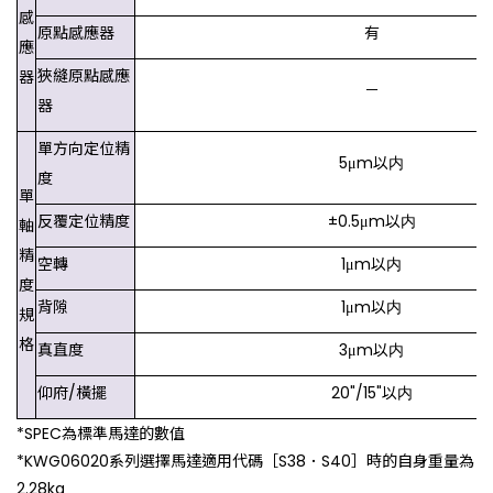
感
原點感應器
有
應
狹縫原點感應
器
－
器
單方向定位精
5μm以内
度
單
反覆定位精度
±0.5μm以内
軸
精
空轉
1μm以内
度
背隙
1μm以内
規
格
真直度
3μm以内
仰府/橫擺
20"/15"以内
*SPEC為標準馬達的數值
*KWG06020系列選擇馬達適用代碼［S38．S40］時的自身重量為
2.28kg