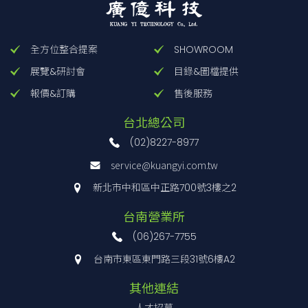
[mm]
全方位整合提案
SHOWROOM
步進
展覽&研討會
目錄&圖檔提供
馬達
KWG06020TV-
報價&訂購
售後服務
規
P28
格/28
台北總公司
框
(02)8227-8977
service@kuangyi.com.tw
伺服
新北市中和區中正路700號3樓之2
馬達
KWG06020TV-
60 ×
±0.5μm
20
3
規
台南營業所
S38
60
格/38
(06)267-7755
框
台南市東區東門路三段31號6樓A2
伺服
其他連結
馬達
KWG06020TV-
人才招募