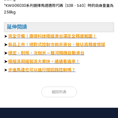
*KWG06030系列選擇馬達適用代碼［S38．S40］時的自身重量為
2.58kg​​​​​​
延伸閱讀
➤
完全守備！廣億科技模組滑台滿足全精度範圍！
➤
新品上市！絕對式控制次微米滑台，搶佔高精度領域
➤
穩定、耐用、次微米 – 駿河精機自動滑台
➤
模組派與組裝派大車拚，通通看過來！
➤
步進馬達也可以進行閉回路控制嗎？
返回列表
滑檯
反覆定
移動
耐荷
馬達/
面尺
型號
位精度
量
重
框面
寸
[μm]
[mm]
[kgf]
選項