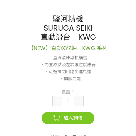
駿河精機
SURUGA SEIKI
直動滑台 KWG
【NEW】直動XYZ軸 KWG 系列
．直線滾珠導軌構造
．內置原點及左右限位感應器
．可選擇閉回路步進馬達
、伺服馬達
數量：
加入詢價