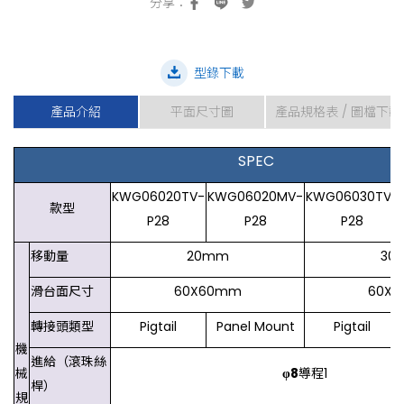
型錄下載
產品介紹
平面尺寸圖
產品規格表 / 圖檔下載
SPEC
KWG06020TV-
KWG06020MV-
KWG06030TV-
款型
P28
P28
P28
移動量
20mm
30
滑台面尺寸
60X60mm
60X
轉接頭類型
Pigtail
Panel Mount
Pigtail
機
進給（滾珠絲
械
φ8
導程1
桿）
規