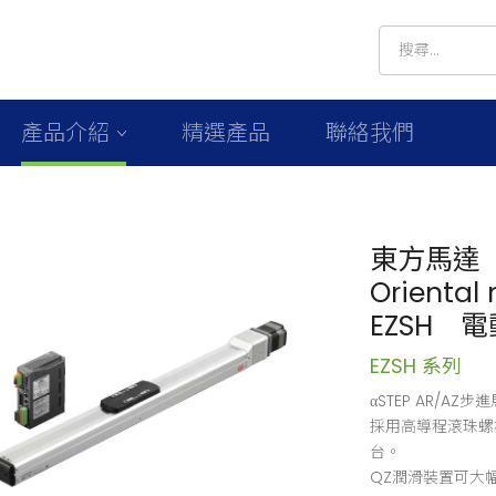
產品介紹
精選產品
聯絡我們
東方馬達
Oriental
EZSH 
EZSH 系列
αSTEP AR/A
採用高導程滾珠螺
台。
QZ潤滑裝置可大