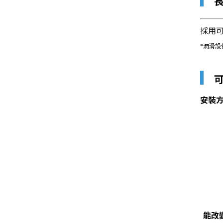
▎
採用
*潤滑設
▎
安裝
能改