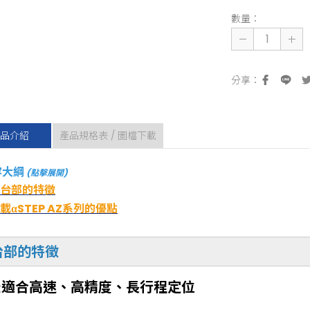
數量：
品介紹
產品規格表 / 圖檔下載
容大綱
(點擊展開)
台部的特徵
載αSTEP AZ系列的優點
台部的特徵
最適合高速、高精度、長行程定位