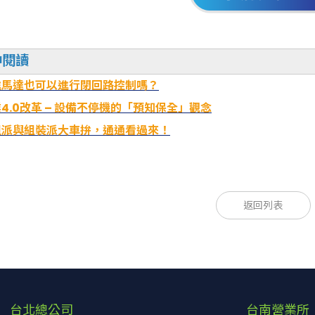
伸閱讀
進馬達也可以進行閉回路控制嗎？
4.0改革 – 設備不停機的「預知保全」觀念
組派與組裝派大車拚，通通看過來！
品陣容
返回列表
滑台及驅動器請另行購買。
電動滑台
台北總公司
台南營業所