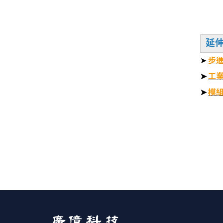
延
➤
步
➤
工業
➤
模
產
電動
▎