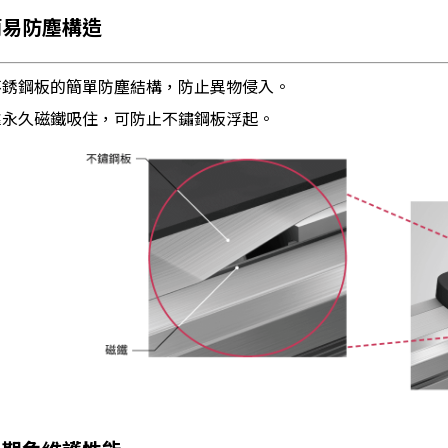
簡易防塵構造
不銹鋼板的簡單防塵結構，防止異物侵入。
靠永久磁鐵吸住，可防止不鏽鋼板浮起。