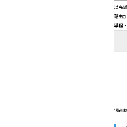
以高導
藉由加
導程
*最高