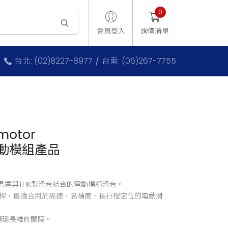
0
會員登入
詢價清單
台北: (02)8227-8977
台南: (06)267-7755
 motor
電動模組產品
Z步進馬達與THK製滑台結合的電動模組滑台。
桿，最適合用於高速、高精度、長行程定位的電動滑
幅延長維修間隔。