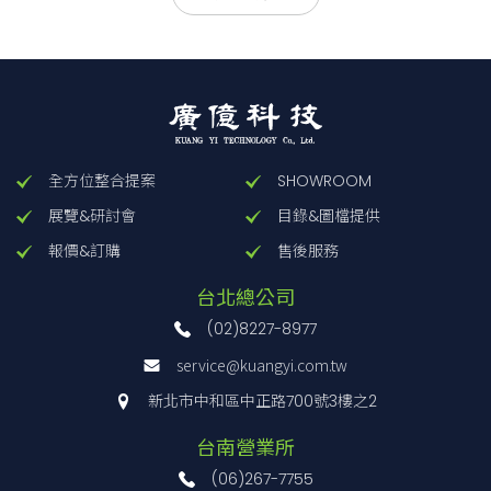
(1) Series name
(2) Single output
(3) Output wattage
(4) 200/230V input
(5) Version
(6) Output voltage
全方位整合提案
SHOWROOM
展覽&研討會
目錄&圖檔提供
輸出瓦
輸出電壓
報價&訂購
售後服務
型號
輸入電壓
數
／電流
台北總公司
FETA2500BA-
1Φ AC170
～
(02)8227-8977
1980W
36V 55A
36
264V
service@kuangyi.com.tw
新北市中和區中正路700號3樓之2
FETA2500BA-
1Φ AC170
～
2496W
48V 52A
48
264V
台南營業所
(06)267-7755