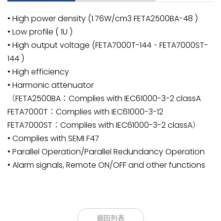
• High power density (1.76W/cm3 FETA2500BA-48 )
• Low profile ( 1U )
• High output voltage (FETA7000T-144、FETA7000ST-
144 )
• High efficiency
• Harmonic attenuator
（FETA2500BA：Complies with IEC61000-3-2 classA
FETA7000T：Complies with IEC61000-3-12
FETA7000ST：Complies with IEC61000-3-2 classA）
• Complies with SEMI F47
• Parallel Operation/Parallel Redundancy Operation
• Alarm signals, Remote ON/OFF and other functions
(1)
(2)
(3)
(4)
(5)
(6)
FET
A
2500
B
A
-
□□
返回列表