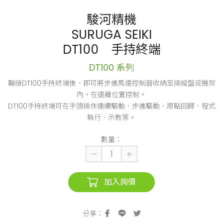
駿河精機
SURUGA SEIKI
DT100 手持終端
DT100 系列
聯接DT100手持終端後、即可將步進馬達控制器收納至操縱盤或機架
內，在遠離位置控制。
DT100手持終端可在手頭操作連續驅動．步進驅動．原點回歸．程式
執行．示教等。
數量：
加入詢價