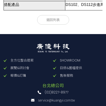
搭配產品
DS102、DS112步進
款型
款型
顯示
顯示
返回列表
DT100
DT100
LCD
LCD
全方位整合提案
SHOWROOM
展覽&研討會
目錄&圖檔提供
報價&訂購
售後服務
台北總公司
(02)8227-8977
service@kuangyi.com.tw