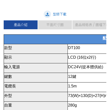
型錄下載
產品介紹
平面尺寸圖
產品規格表 / 圖檔下載
配
款型
DT100
顯示
LCD (16位x2行)
輸入電源
DC24V(從本體供給)
鍵數
12鍵
電纜長
1.5m
外型
73(W)×130(D)×27(H)m
自重
280g