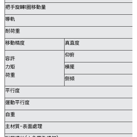
把手旋轉1圈移動量
導軌
耐荷重
移動精度
真直度
仰俯
容許
力矩
橫擺
荷重
側傾
平行度
運動平行度
自重
主材質-表面處理