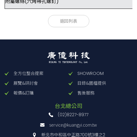
附屬螺絲(六角帶孔螺釘)
型號
型號
主材質-表面處理
主材質-表面處理
滑台面尺寸
滑台面尺寸
移動
返回列表
[mm]
[mm]
[
±m
B15-150
B15-150
鋁-黑耐酸鋁處理
鋁-黑耐酸鋁處理
80×80
80×80
12
B15-150R
鋁-黑耐酸鋁處理
80×80
12
全方位整合提案
SHOWROOM
展覽&研討會
目錄&圖檔提供
報價&訂購
售後服務
台北總公司
(02)8227-8977
service@kuangyi.com.tw
新北市中和區中正路700號3樓之2