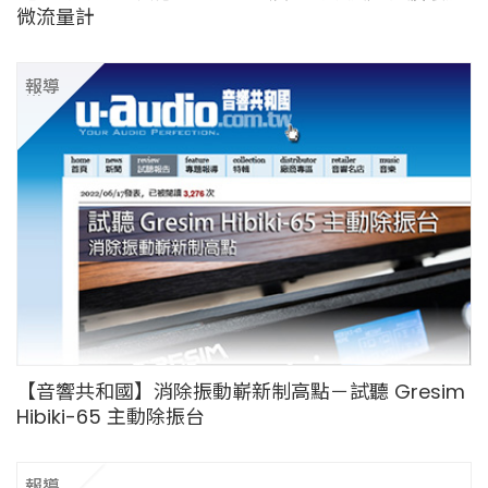
微流量計
報導
媒體
【音響共和國】消除振動嶄新制高點－試聽 Gresim
Hibiki-65 主動除振台
報導