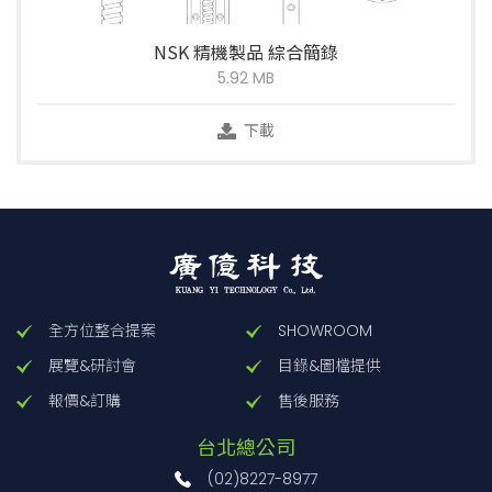
NSK 精機製品 綜合簡錄
5.92 MB
下載
全方位整合提案
SHOWROOM
展覽&研討會
目錄&圖檔提供
報價&訂購
售後服務
台北總公司
(02)8227-8977