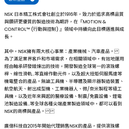
NSK 日本精工株式會社創立於1916年，致力於追求高標品質
與鑽研更優質的製造技術為期許，在『MOTION &
CONTROL™ (行動與控制) 』領域中持續向此目標邁進與成
長。
其中，NSK擁有兩大核心事業：產業機械、汽車產品。
為了滿足業界客戶和市場需求，在相關領域中，有效地運用
經由軸承研發錘煉出的技術，開發製造全球第一的滾珠螺
桿、線性滑軌...等直線作動元件，以及超大扭矩伺服馬達等
機電整合的產品。無論工具機、半導體及顯示器製造裝置、
航空航天、射出成型機、工業機器人、微/奈米製程等級工
具機，以及近年來興起的醫療設備、制震/免震設備、鋰電
池製造設備...等全球各種尖端產業製造領域中，都可以看到
NSK的商標與產品。
廣億科技自2015年開始代理銷售NSK的產品，提供滾珠螺