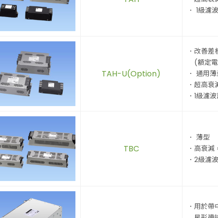
． 1級濾
．改善差
(額定電壓
TAH-U(Option)
． 通用薄
．超高衰減1
．1級濾波
． 薄型
TBC
．高衰減，1
．2級濾
．用於帶
星形連