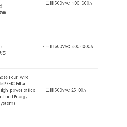
．三相 500VAC 400-600A
減
波器
減
．三相 500VAC 400-1000A
波器
ase Four-Wire
MI/EMC Filter
 High-power office
．三相 500VAC 25-80A
nt and Energy
systems