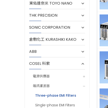
東佑達奈米 TOYO NANO
THK PRECISION
SONIC CORPORATION
倉敷化工 KURASHIKI KAKO
ABB
COSEL 科索
電源供應器
雜訊濾波器
Three-phase EMI Filters
Single-phase EMI Filters