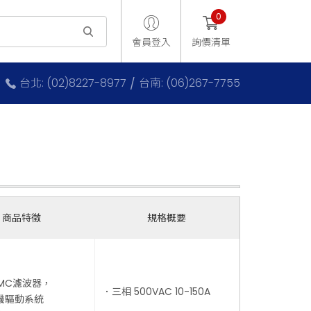
0
會員登入
詢價清單
台北: (02)8227-8977
台南: (06)267-7755
商品特徵
規格概要
 EMC濾波器，
．三相 500VAC 10-150A
驅動系統