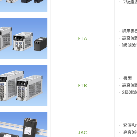
． 2級濾
．通用書
FTA
．高衰減15
．1級濾波
． 書型
FTB
．高衰減15
．2級濾
． 緊湊和
JAC
． 高衰減從