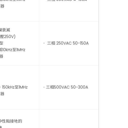
波器
模衰減
250V)
型
． 三相 250VAC 50-150A
0kHz至1MHz
器
50kHz至1MHz
．三相500VAC 50-300A
波器
中性點接地的
接