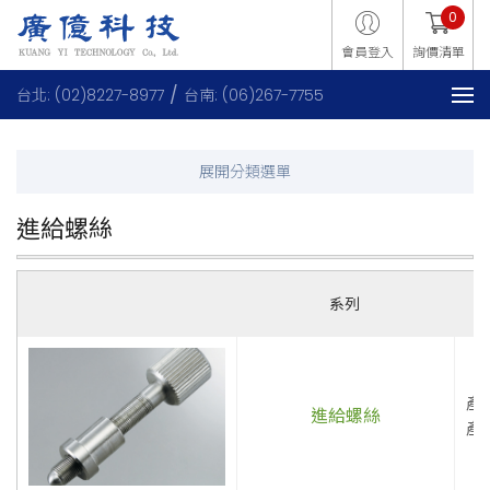
0
會員登入
詢價清單
台北: (02)8227-8977
台南: (06)267-7755
進給螺絲
系列
產
進給螺絲
產