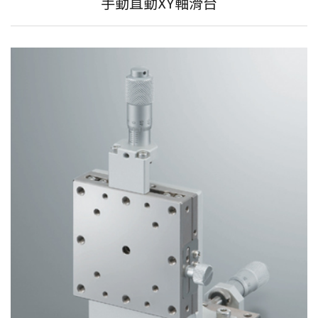
手動直動XY軸滑台