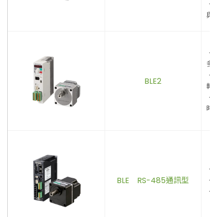
．
與
．
多
．
BLE2
轉
．
時
．
BLE RS-485通訊型
．
．R