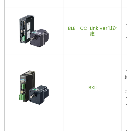
．
BLE CC-Link Ver.1.1對
．
應
．C
．
轉
矩
BXII
式
．
．
．