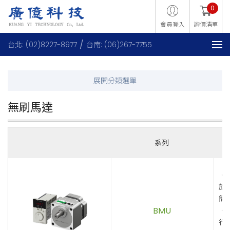
0
會員登入
詢價清單
台北: (02)8227-8977
台南: (06)267-7755
無刷馬達
系列
．
旋
簡
BMU
．
行