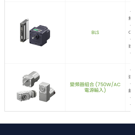
．
無
．
BLS
ON
．
速
．
．
達
．
變頻器組合 (750W/AC
電源輸入)
能
．
．