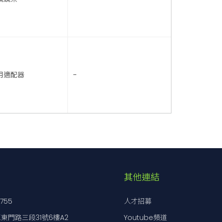
用適配器
-
其他連結
7755
人才招募
東門路三段31號6樓A2
Youtube頻道