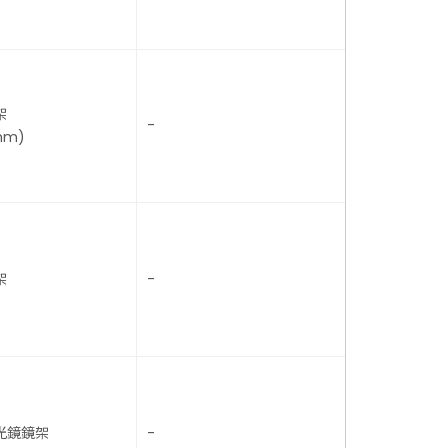
架
-
mm)
架
-
光鏡鏡架
-