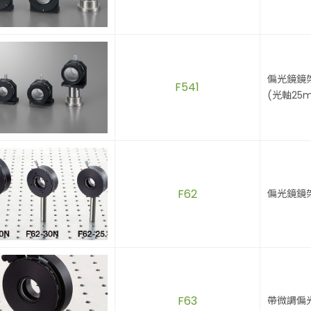
偏光鏡鏡
F541
(光軸25
F62
偏光鏡鏡
F63
帶微調偏