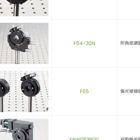
F64-30N
附角度調
F65
偏光稜鏡
FPW06360C
自動偏光