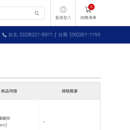
0
會員登入
詢價清單
台北: (02)8227-8977
台南: (06)267-7755
商品特徵
規格概要
鏡鏡架
-
mm)