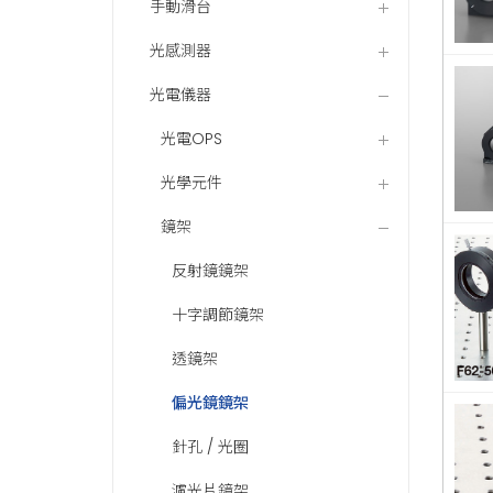
手動滑台
光感測器
光電儀器
光電OPS
光學元件
鏡架
反射鏡鏡架
十字調節鏡架
透鏡架
偏光鏡鏡架
針孔 / 光圈
濾光片鏡架