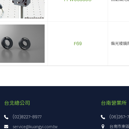
F69
偏光稜鏡
台北總公司
台南營業所
(02)8227-8977
(06)267-
service@kuangyi.com.tw
台南市東區