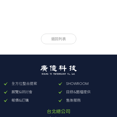
款型
款型
適用元件徑
適用元件徑
適用
返回列表
FP541-20
FP541-20
φ20
φ20
0.
FP541-25.4
FP541-25.4
φ25/φ25.4
φ25/φ25.4
0.
FP541-30
FP541-30
φ30
φ30
0.
全方位整合提案
SHOWROOM
展覽&研討會
目錄&圖檔提供
報價&訂購
售後服務
台北總公司