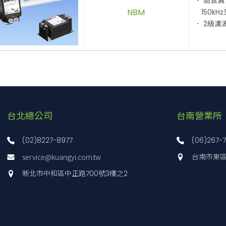
． 高衰減
NBM
150kHz
． 2級濾
台北總公司
台南營業所
(02)8227-8977
(06)267-
service@kuangyi.com.tw
台南市東區
新北市中和區中正路700號3樓之2