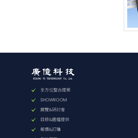
全方位整合提案
SHOWROOM
展覽&研討會
目錄&圖檔提供
報價&訂購