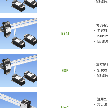
．1級濾波
．低漏電
． 無螺
ESM
． 150kHz
． 1級濾
．高壓脈
ESP
． 無螺
． 1級濾
． 通用型
． 高衰減
NAC