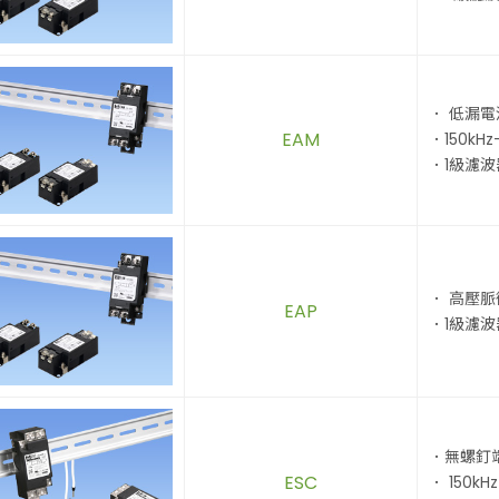
． 低漏
EAM
．150kHz
．1級濾波
． 高壓
EAP
．1級濾波
．無螺釘
ESC
． 150kHz