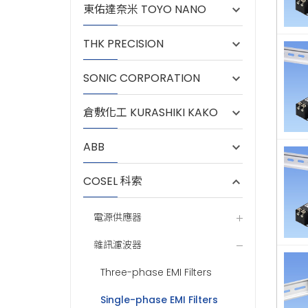
東佑達奈米 TOYO NANO
THK PRECISION
SONIC CORPORATION
倉敷化工 KURASHIKI KAKO
ABB
COSEL 科索
電源供應器
雜訊濾波器
Three-phase EMI Filters
Single-phase EMI Filters