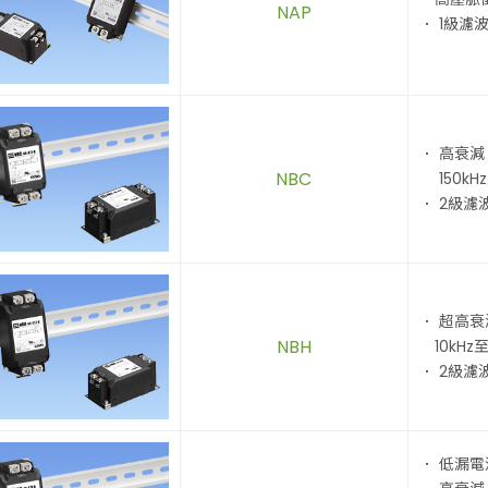
NAP
． 1級濾
． 高衰減
NBC
150kH
． 2級濾
． 超高
NBH
10kHz至
． 2級濾
． 低漏電