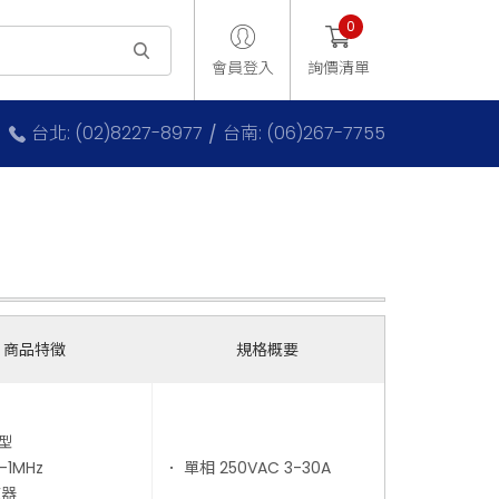
0
會員登入
詢價清單
台北: (02)8227-8977
台南: (06)267-7755
商品特徵
規格概要
型
-1MHz
． 單相 250VAC 3-30A
波器