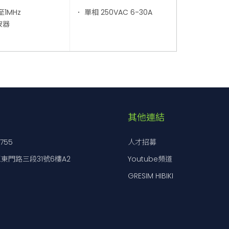
至1MHz
． 單相 250VAC 6-30A
波器
其他連結
7755
人才招募
東門路三段31號6樓A2
Youtube頻道
GRESIM HIBIKI