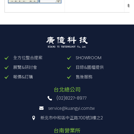
輸
全方位整合提案
SHOWROOM
展覽&研討會
目錄&圖檔提供
報價&訂購
售後服務
台北總公司
(02)8227-8977
service@kuangyi.com.tw
新北市中和區中正路700號3樓之2
台南營業所