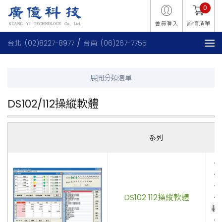
0
會員登入
詢價清單
台北: (02)8227-8977
台南: (06)267-7755
DS102/112操縱軟體
系列
．
．
．
DS102 112操縱軟體
．
載
．