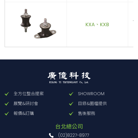
．
KXA、KXB
防
全方位整合提案
SHOWROOM
展覽&研討會
目錄&圖檔提供
報價&訂購
售後服務
台北總公司
(02)8227-8977