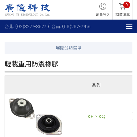
0
會員登入
詢價清單
台北: (02)8227-8977
台南: (06)267-7755
輕載重用防震橡膠
系列
．
KP、KQ
．