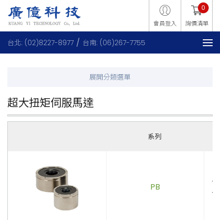
0
會員登入
詢價清單
台北: (02)8227-8977
台南: (06)267-7755
超大扭矩伺服馬達
系列
．
PB
．