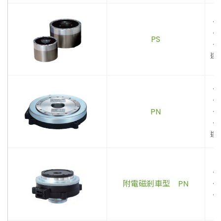
．
．
PS
．
達
．
．
PN
．
．
達
．
附電磁剎車型 PN
．
．