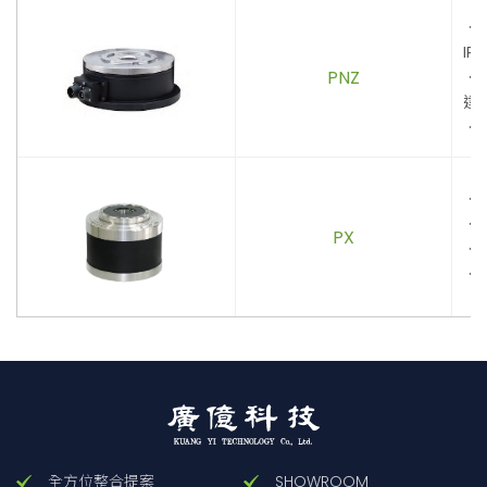
．
IP
PNZ
．
達
．
．
．
PX
．
．
全方位整合提案
SHOWROOM