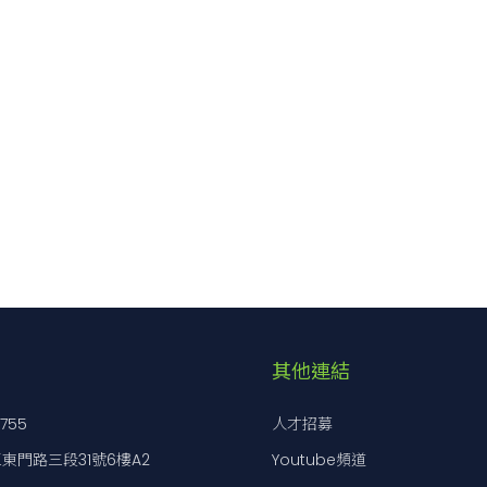
其他連結
7755
人才招募
東門路三段31號6樓A2
Youtube頻道