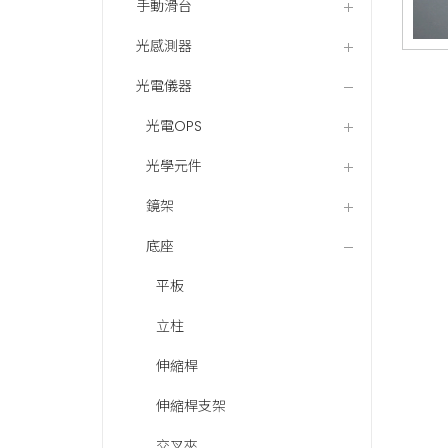
手動滑台
光感測器
光電儀器
光電OPS
光學元件
鏡架
底座
平板
立柱
伸縮桿
伸縮桿支架
交叉夾