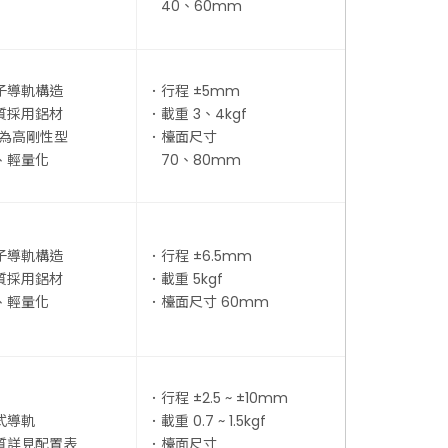
40、60mm
子導軌構造
．行程 ±5mm
質採用鋁材
．載重 3、4kgf
G為高剛性型
．檯面尺寸
、輕量化
70、80mm
子導軌構造
．行程 ±6.5mm
質採用鋁材
．載重 5kgf
、輕量化
．檯面尺寸 60mm
．行程 ±2.5 ~ ±10mm
式導軌
．載重 0.7 ~ 1.5kgf
質詳見配置表
．檯面尺寸