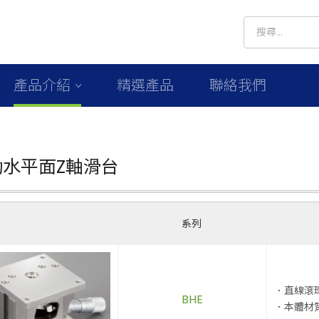
產品介紹
精選產品
聯絡我們
動水平面Z軸滑台
系列
．直線滾
BHE
．本體材