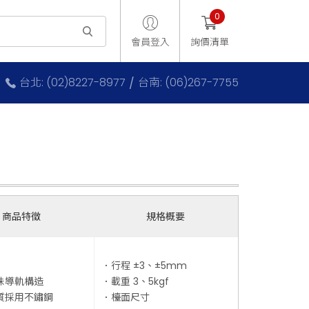
0
會員登入
詢價清單
台北: (02)8227-8977
台南: (06)267-7755
商品特徵
規格概要
．行程 ±3、±5mm
珠導軌構造
．載重 3、5kgf
質採用不鏽鋼
．檯面尺寸