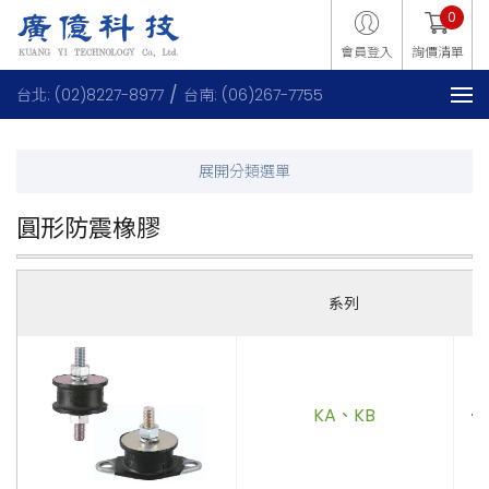
0
會員登入
詢價清單
台北: (02)8227-8977
台南: (06)267-7755
圓形防震橡膠
系列
KA、KB
．