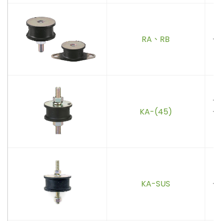
RA、RB
．
．
KA-(45)
．
(
KA-SUS
．