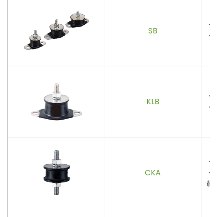
．
SB
．
．
KLB
．
．
CKA
．
靜