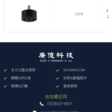
採
CKN
上
全方位整合提案
SHOWROOM
展覽&研討會
目錄&圖檔提供
報價&訂購
售後服務
台北總公司
(02)8227-8977