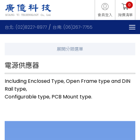
0
會員登入
詢價清單
台北: (02)8227-8977
台南: (06)267-7755
電源供應器
Including Enclosed Type, Open Frame type and DIN
Rail type,
Configurable type, PCB Mount type.