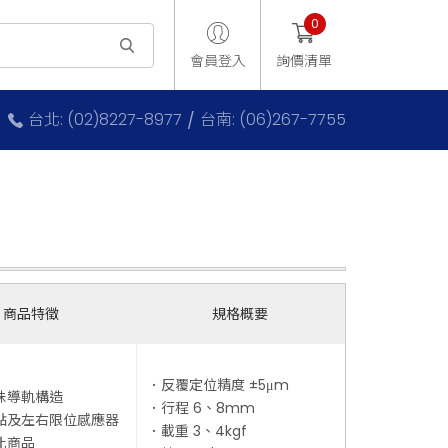
0
會員登入
詢價清單
台北: (02)8227-8977
台南: (06)267-7755
商品特徵
規格概要
．反覆定位精度 ±5μm
珠導軌構造
．行程 6、8mm
點及左右限位感應器
．載重 3、4kgf
比商品