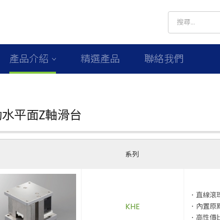
產品介紹
精選產品
聯絡我們
動水平面Z軸滑台
系列
．直線滾
KHE
．內置原
．高性價