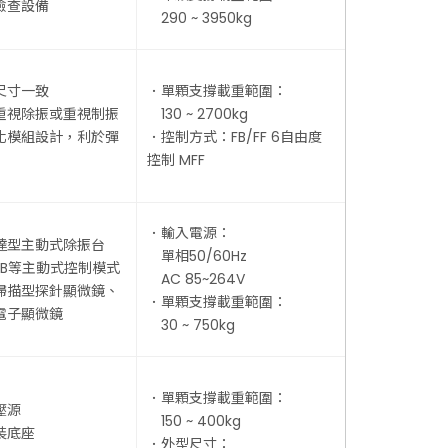
檢查設備
290 ~ 3950kg
尺寸一致
．單顆支撐載重範圍：
重視除振或重視制振
130 ~ 2700kg
化模組設計，利於彈
．控制方式：FB/FF 6自由度
控制 MFF
．輸入電源：
達型主動式除振台
單相50/60Hz
FB等主動式控制模式
AC 85~264V
掃描型探針顯微鏡、
．單顆支撐載重範圍：
子顯微鏡
30 ~ 750kg
．單顆支撐載重範圍：
壓源
150 ~ 400kg
裝底座
．外型尺寸：