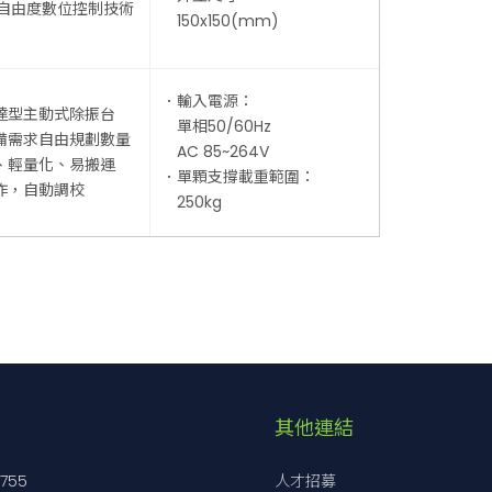
 自由度數位控制技術
150x150(mm)
．輸入電源：
達型主動式除振台
單相50/60Hz
備需求自由規劃數量
AC 85~264V
、輕量化、易搬運
．單顆支撐載重範圍：
作，自動調校
250kg
其他連結
7755
人才招募