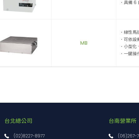
．具備 6
．線性馬
．可依設
MB
．小型化
．一鍵操
台北總公司
台南營業所
(02)8227-8977
(06)267-