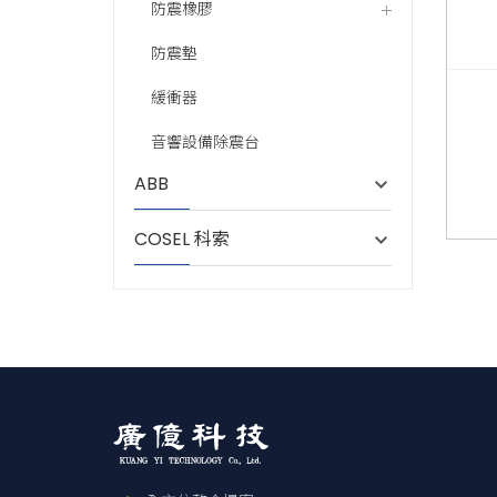
防震橡膠
防震墊
緩衝器
音響設備除震台
ABB
COSEL 科索