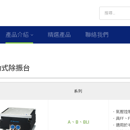
產品介紹
精選產品
聯絡我們
動式除振台
系列
．氣壓控
．具FF、
A、B、BLI
．適用於