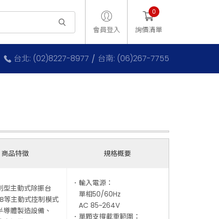
0
會員登入
詢價清單
台北: (02)8227-8977
台南: (06)267-7755
商品特徵
規格概要
．輸入電源：
制型主動式除振台
單相50/60Hz
FB等主動式控制模式
AC 85~264V
半導體製造設備、
．單顆支撐載重範圍：