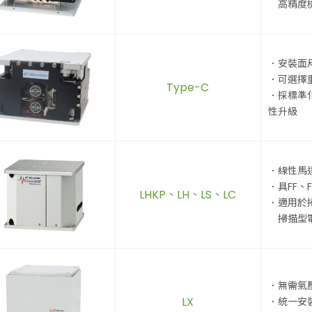
高精度
．安裝面
．可選擇
Type-C
．採標準
性升級
．線性馬
．具FF、
LHKP、LH、LS、LC
．適用於
掃描型電
．無需氣
LX
．統一安