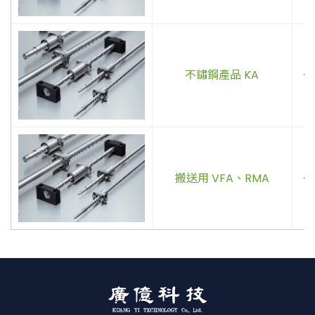
不鏽鋼產品 KA
．
搬送用 VFA、RMA
．