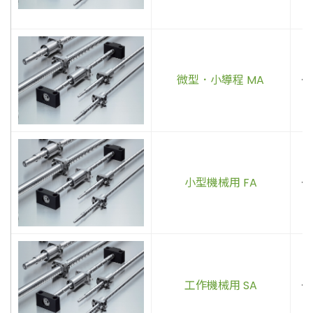
微型．小導程 MA
．
小型機械用 FA
．
工作機械用 SA
．