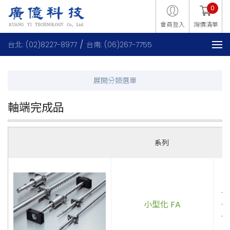
0
會員登入
詢價清單
台北: (02)8227-8977
台南: (06)267-7755
軸端完成品
系列
．
小型化 FA
．
．