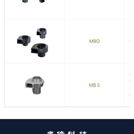
MBD
．
．
．
MB S
．
．