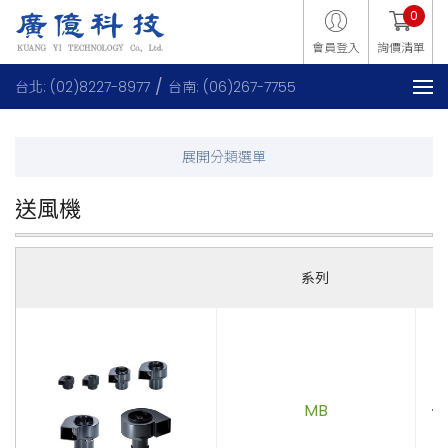
0
會員登入
詢價清單
台北: (02)8227-8977
台南: (06)267-7755
送風機
系列
MB
．