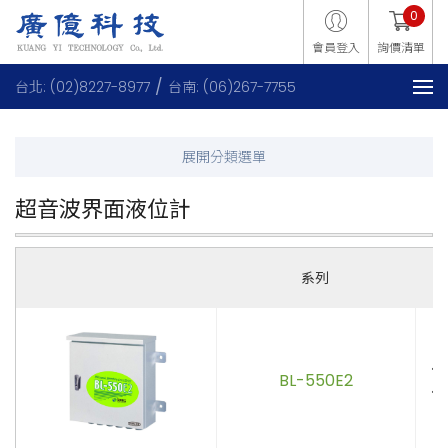
0
會員登入
詢價清單
台北: (02)8227-8977
台南: (06)267-7755
超音波界面液位計
系列
．
BL-550E2
．