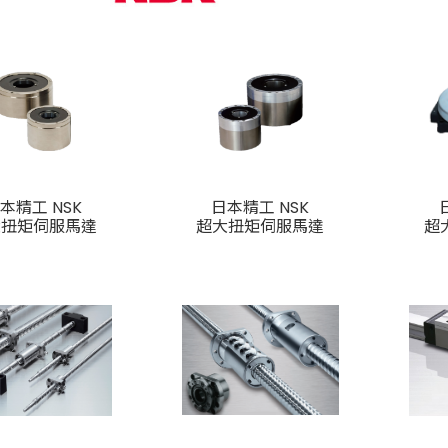
本精工 NSK
日本精工 NSK
大扭矩伺服馬達
超大扭矩伺服馬達
超