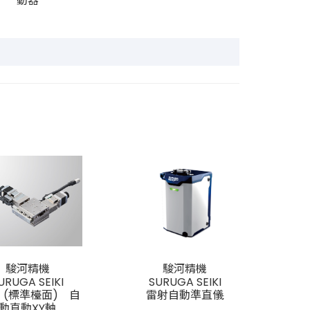
動器
駿河精機
駿河精機
URUGA SEIKI
SURUGA SEIKI
G (標準檯面) 自
雷射自動準直儀
動直動XY軸