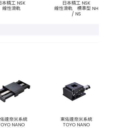
日本精工 NSK
日本精工 NSK
線性滑軌
線性滑軌 標準型 NH
/ NS
佑達奈米系統
東佑達奈米系統
TOYO NANO
TOYO NANO