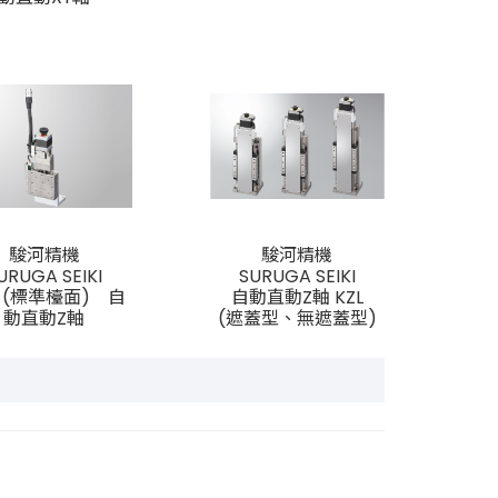
駿河精機
駿河精機
URUGA SEIKI
SURUGA SEIKI
G (標準檯面) 自
自動直動Z軸 KZL
動直動Z軸
(遮蓋型、無遮蓋型)