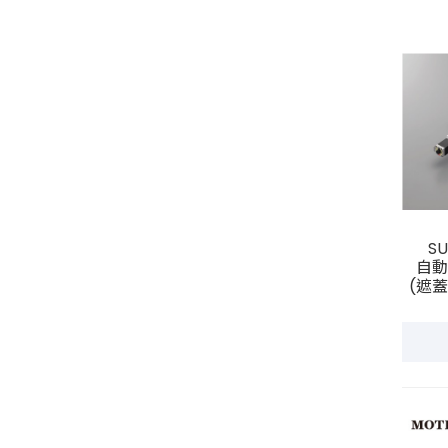
SU
自動
(遮