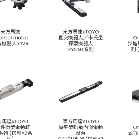
東方馬達
東方馬達xTOYO
ental motor
直交機器人／卡氏坐
Or
機器人 OVR
標型機器人
步進馬
XYCGL系列
列
方馬達xTOYO
東方馬達xTOYO
剛性微型電動缸
扁平型軌道內嵌電動
Or
系列 (搭載AZ系
滑台
αST