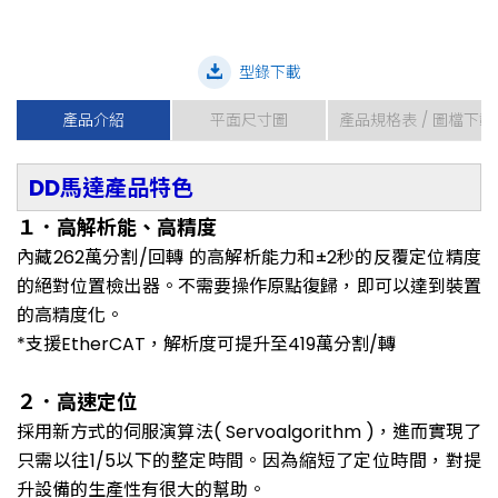
型錄下載
產品介紹
平面尺寸圖
產品規格表 / 圖檔下載
DD馬達產品特色
１．高解析能、高精度
內藏262萬分割/回轉 的高解析能力和±2秒的反覆定位精度
的絕對位置檢出器。不需要操作原點復歸，即可以達到裝置
的高精度化。
*支援EtherCAT，解析度可提升至419萬分割/轉
２．高速定位
採用新方式的伺服演算法( Servoalgorithm )，進而實現了
只需以往1/5以下的整定時間。因為縮短了定位時間，對提
升設備的生產性有很大的幫助。