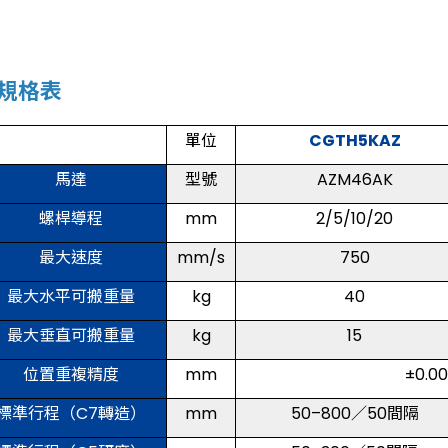
規格表
單位
CGTH5KAZ
馬達
型號
AZM46AK
螺桿導程
mm
2/5/10/20
最大速度
mm/s
750
最大水平可搬重量
kg
40
最大垂直可搬重量
kg
15
位置重複精度
mm
±0.
標準行程（C7轉造）
mm
50–800／50間隔