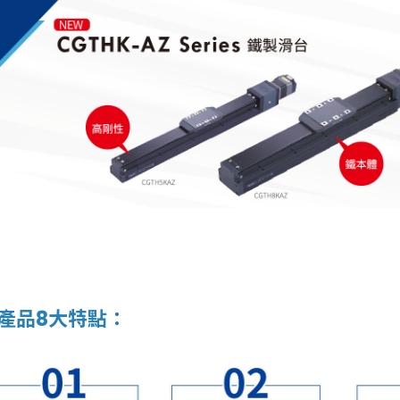
鑄鐵滑台，高剛性、高精度 – CGTHK系列 東佑達x東方馬達
產品8大特點：