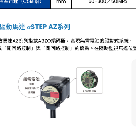
標準行程（C5研磨）
mm
50–300／50間隔
驅動馬達 αSTEP AZ系列
方馬達AZ系列搭載ABZO編碼器，實現無需電池的絕對式系統。
具「開回路控制」與「閉回路控制」的優點。在隨時監視馬達位