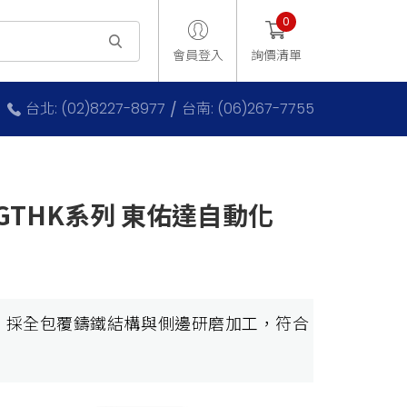
0
會員登入
詢價清單
台北: (02)8227-8977
台南: (06)267-7755
GTHK系列 東佑達自動化
*2025.11製
，採全包覆鑄鐵結構與側邊研磨加工，符合