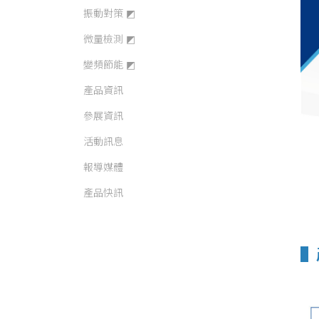
振動對策 ◩
微量檢測 ◩
變頻節能 ◩
產品資訊
參展資訊
活動訊息
報導媒體
產品快訊
全包覆
▌