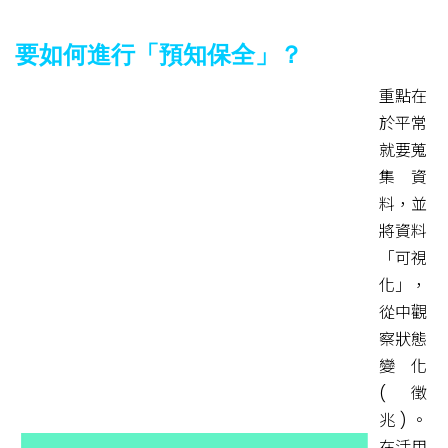
要如何進行「預知保全」？
重點在
於平常
就要蒐
集資
料，並
將資料
「可視
化」，
從中觀
察狀態
變化
(徵
兆)。
在活用