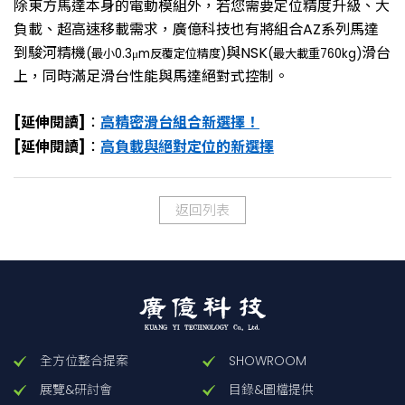
除東方馬達本身的電動模組外，若您需要定位精度升級、大
負載、超高速移載需求，廣億科技也有將組合AZ系列馬達
到駿河精機
與NSK
滑台
(
最小0.3μm反覆定位精度)
(
最大載重760kg)
上，同時滿足滑台性能與馬達絕對式控制。
[
延伸閱讀]
：
高精密滑台組合新選擇！
[
延伸閱讀]
：
高負載與絕對定位的新選擇
返回列表
全方位整合提案
SHOWROOM
展覽&研討會
目錄&圖檔提供