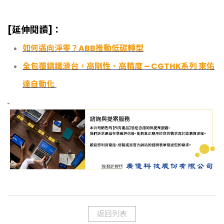
[延伸閱讀]：
如何邁向淨零？ABB推動低碳轉型
全包覆鑄鐵滑台，高剛性、高精度 – CGTHK系列 東佑
達自動化
返回列表