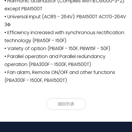
• Harmonic attenuator (Complies with IEC61000-3-2):
except PBA1500T
• Universal input (AC85 - 264V): PBA1500T AC170-264V
3Φ
• Efficiency increased with synchronous rectification
technology (PBA50F - 150F)
• Variety of option (PBA10F - 150F, PBW15F - 50F)
• Parallel operation and Parallel redundancy
operation (PBA300F - 1500F, PBA1500T)
• Fan alarm, Remote ON/OFF and other functions
(PBA300F - 1500F, PBA1500T)
(1)
(2)
(3)
(4)
(5)
(6)
PB
A
10
F
-
□
-
□
返回列表
(1) Series name
(2) Single output
(3) Output wattage
(4) Universal input