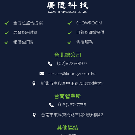
(5) Output voltage
(6) Optional
全方位整合提案
SHOWROOM
展覽&研討會
目錄&圖檔提供
型號
輸入電壓
輸出瓦
報價&訂購
售後服務
PBA10F-5
1Φ
AC85
～
264V
10W
台北總公司
PBA10F-12
1Φ
AC85
～
264V
10.8
(02)8227-8977
PBA10F-24
1Φ
AC85
～
264V
12W
PBA15F-3R3
1Φ
AC85
～
264V
9.9
service@kuangyi.com.tw
PBA15F-5
1Φ
AC85
～
264V
15W
新北市中和區中正路700號3樓之2
PBA15F-9
1Φ
AC85
～
264V
15.3
台南營業所
PBA15F-12
1Φ
AC85
～
264V
15.6
(06)267-7755
PBA15F-15
1Φ
AC85
～
264V
15W
台南市東區東門路三段31號6樓A2
PBA15F-24
1Φ
AC85
～
264V
16.8
PBA15F-48
1Φ
AC85
～
264V
16.8
其他連結
PBA30F-3R3
1Φ
AC85
～
264V
19.8