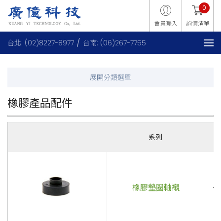
0
會員登入
詢價清單
台北: (02)8227-8977
台南: (06)267-7755
橡膠產品配件
系列
橡膠墊圈軸襯
．