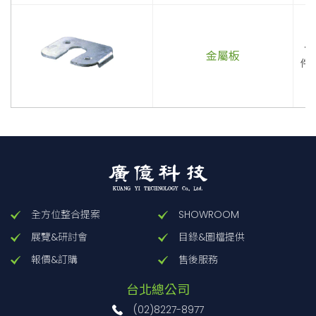
．
金屬板
件
全方位整合提案
SHOWROOM
展覽&研討會
目錄&圖檔提供
報價&訂購
售後服務
台北總公司
(02)8227-8977