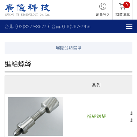
0
會員登入
詢價清單
台北: (02)8227-8977
台南: (06)267-7755
進給螺絲
系列
產
進給螺絲
產