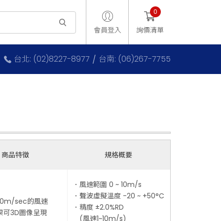
0
會員登入
詢價清單
台北: (02)8227-8977
台南: (06)267-7755
商品特徵
規格概要
．風速範圍 0 ~ 10m/s
．聲波虛擬溫度 -20 ~ +50°C
10m/sec的風速
．精度 ±2.0%RD
果可3D圖像呈現
(風速1~10m/s)