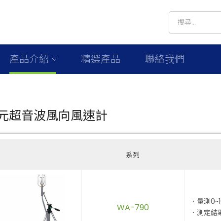
產品介紹
精選產品
聯絡我們
次元超音波風向風速計
系列
．量測0~
WA-790
．測定結