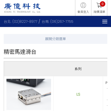
0
會員登入
詢價清單
台北: (02)8227-8977
台南: (06)267-7755
精密馬達滑台
系列
Pi
．
LS
保
．
．