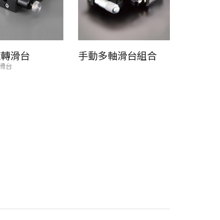
旋轉滑台
手動多軸滑台組合
滑台