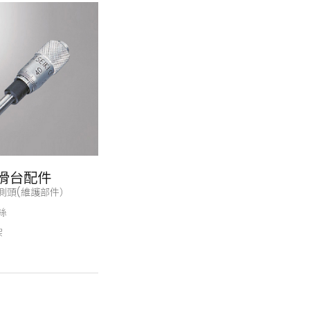
滑台配件
測頭(維護部件）
絲
架