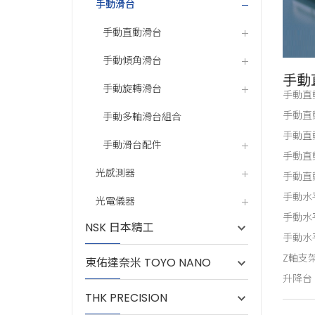
手動滑台
手動直動滑台
手動傾角滑台
手動
手動旋轉滑台
手動直
手動直
手動多軸滑台組合
手動直
手動滑台配件
手動直
光感測器
手動直
手動水
光電儀器
手動水
NSK 日本精工
手動水
Z軸支
東佑達奈米 TOYO NANO
升降台
THK PRECISION