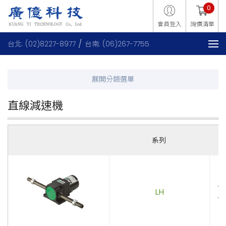
0
會員登入
詢價清單
台北: (02)8227-8977
台南: (06)267-7755
直線減速機
系列
．
LH
．