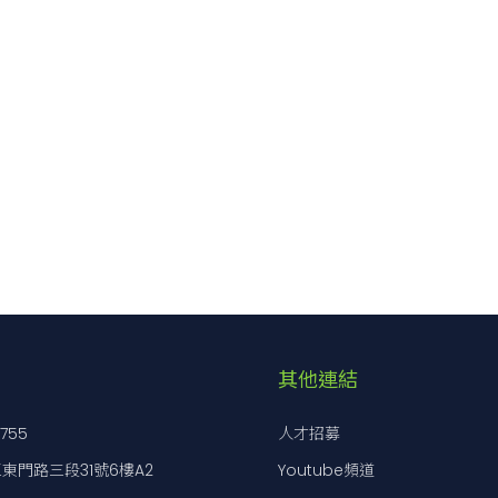
其他連結
7755
人才招募
東門路三段31號6樓A2
Youtube頻道