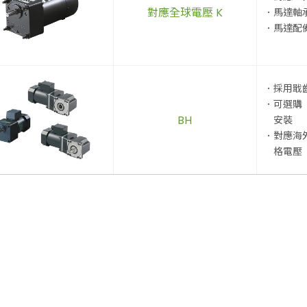
對應全球電壓 K
．馬達軸
．馬達配
．採用戢
．可選購
BH
安裝
．對應海
格電壓