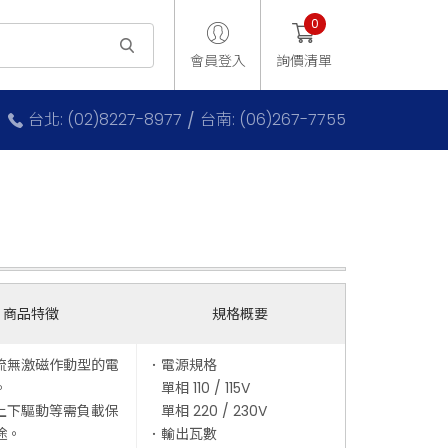
0
會員登入
詢價清單
台北: (02)8227-8977
台南: (06)267-7755
商品特徵
規格概要
流無激磁作動型的電
．電源規格
。
單相 110 / 115V
上下驅動等需負載保
單相 220 / 230V
途。
．輸出瓦數