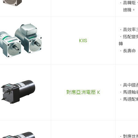
．高轉矩
速機。
．高效率
．搭配變頻
KIIS
轉
．長壽命
．具中國
對應亞洲電壓 K
．馬達軸
．馬達配
．對應世