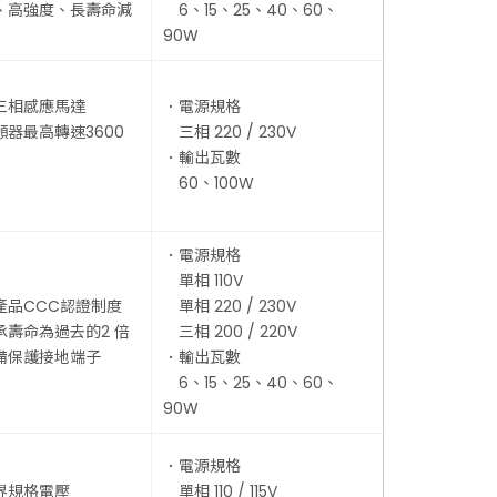
、高強度、長壽命減
6、15、25、40、60、
90W
三相感應馬達
．電源規格
器最高轉速3600
三相 220 / 230V
．輸出瓦數
60、100W
．電源規格
單相 110V
產品CCC認證制度
單相 220 / 230V
承壽命為過去的2 倍
三相 200 / 220V
備保護接地端子
．輸出瓦數
6、15、25、40、60、
90W
．電源規格
界規格電壓
單相 110 / 115V