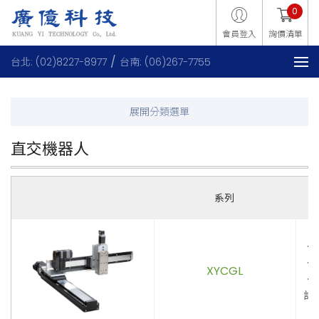
0
會員登入
詢價清單
台北: (02)8227-8977
台南: (06)267-7755
直交機器人
系列
．
．
XYCGL
．
計