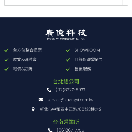
全方位整合提案
SHOWROOM
展覽&研討會
目錄&圖檔提供
報價&訂購
售後服務
台北總公司
(02)8227-8977
service@kuangyi.com.tw
新北市中和區中正路700號3樓之2
台南營業所
(06)267-7755