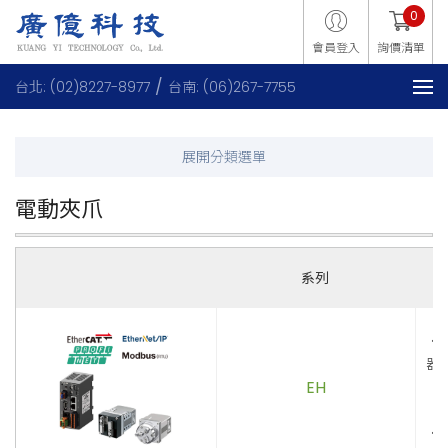
0
會員登入
詢價清單
台北: (02)8227-8977
台南: (06)267-7755
電動夾爪
系列
．
器
EH
更
配
．