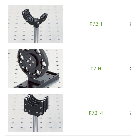
F72-1
濾
F71N
透
F72-4
簧