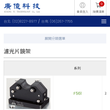
0
會員登入
詢價清單
台北: (02)8227-8977
台南: (06)267-7755
濾光片鏡架
系列
F561
濾