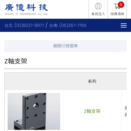
0
會員登入
詢價清單
台北: (02)8227-8977
台南: (06)267-7755
Z軸支架
系列
產
Z軸支架
產