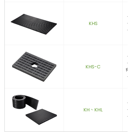
．
KHS
．
．
．
．
KHS-C
有
．
．
KH、KHL
．
．