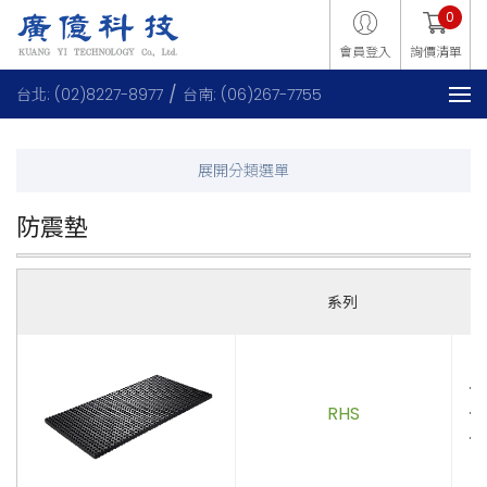
0
會員登入
詢價清單
台北: (02)8227-8977
台南: (06)267-7755
防震墊
系列
．
RHS
．
．