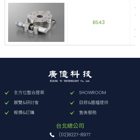
．
．
BS43
卡
．
．
全方位整合提案
SHOWROOM
展覽&研討會
目錄&圖檔提供
報價&訂購
售後服務
台北總公司
(02)8227-8977