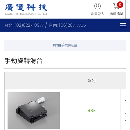
0
會員登入
詢價清單
台北: (02)8227-8977
台南: (06)267-7755
手動旋轉滑台
系列
．
．
BRE
．
．