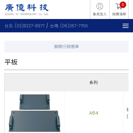
0
會員登入
詢價清單
台北: (02)8227-8977
台南: (06)267-7755
平板
系列
鋁
A64
(M