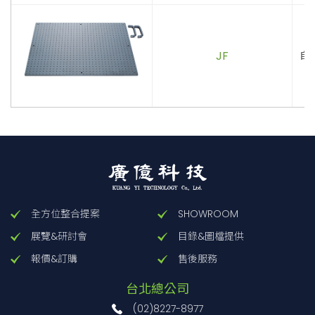
JF
自
全方位整合提案
SHOWROOM
展覽&研討會
目錄&圖檔提供
報價&訂購
售後服務
台北總公司
(02)8227-8977