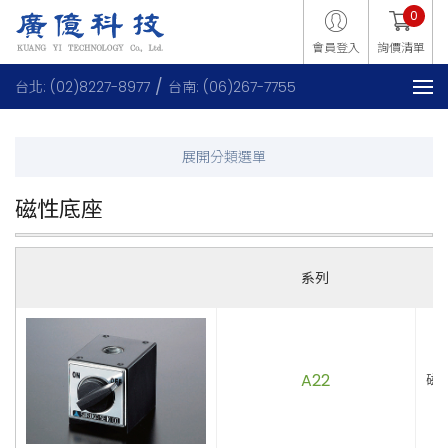
0
會員登入
詢價清單
台北: (02)8227-8977
台南: (06)267-7755
磁性底座
系列
A22
磁