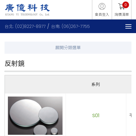
0
會員登入
詢價清單
台北: (02)8227-8977
台南: (06)267-7755
反射鏡
系列
S01
平