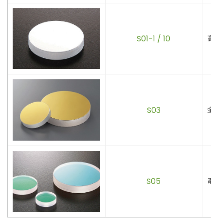
S01-1 / 10
高
S03
金
S05
電