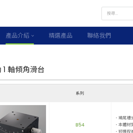
產品介紹
精選產品
聯絡我們
 1 軸傾角滑台
系列
．鳩尾槽
B54
．本體材
．短導程