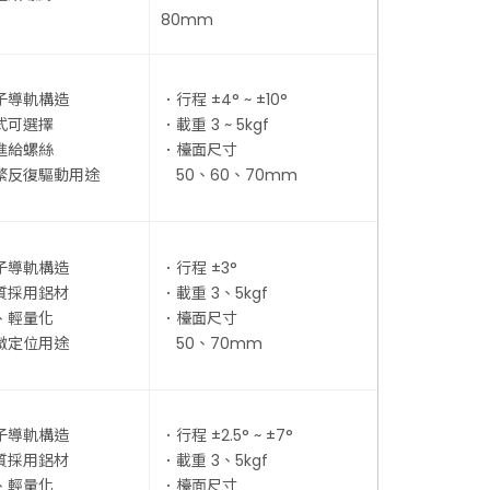
80mm
子導軌構造
．行程 ±4° ~ ±10°
式可選擇
．載重 3 ~ 5kgf
進給螺絲
．檯面尺寸
繁反復驅動用途
50、60、70mm
子導軌構造
．行程 ±3°
質採用鋁材
．載重 3、5kgf
、輕量化
．檯面尺寸
微定位用途
50、70mm
子導軌構造
．行程 ±2.5° ~ ±7°
質採用鋁材
．載重 3、5kgf
、輕量化
．檯面尺寸