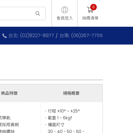
0
會員登入
詢價清單
台北: (02)8227-8977
台南: (06)267-7755
商品特徵
規格概要
．行程 ±10° ~ ±25°
式導軌
．載重 1 ~ 6kgf
質採用黃銅
．檯面尺寸
進給螺絲
30、40、50、60、