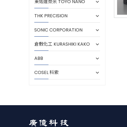
東佑達奈米 TOYO NANO
THK PRECISION
SONIC CORPORATION
倉敷化工 KURASHIKI KAKO
ABB
COSEL 科索