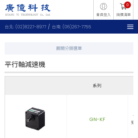
0
會員登入
詢價清單
台北: (02)8227-8977
台南: (06)267-7755
平行軸減速機
系列
．
GN-KF
矩