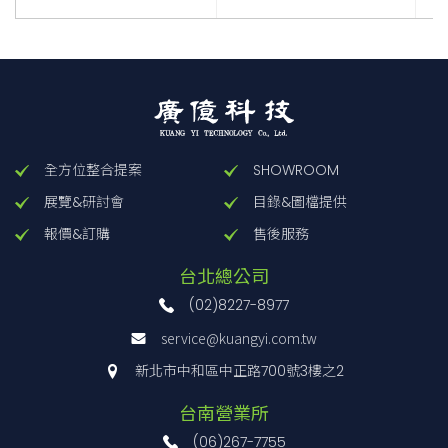
全方位整合提案
SHOWROOM
展覽&研討會
目錄&圖檔提供
報價&訂購
售後服務
台北總公司
(02)8227-8977
service@kuangyi.com.tw
新北市中和區中正路700號3樓之2
台南營業所
(06)267-7755